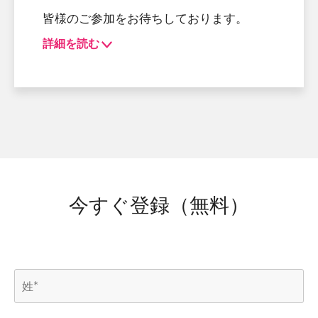
皆様のご参加をお待ちしております。
詳細を読む
こんな方におすすめ
こんな方におすすめ
解約リスクの予兆をもっと早く正確に掴
みたい
CSMに属人的・マニュアルな業務が集
中し、生産性に限界を感じている
今すぐ登録（無料）
組織横断での“顧客理解”が不十分で、顧
客体験が悪化している
CSの役割を、サポートではなくアカウ
ントマネジメントとして再設計したい
AIツールの導入を検討しているが、ハー
ドルが高く個人利用以上に進んでいない