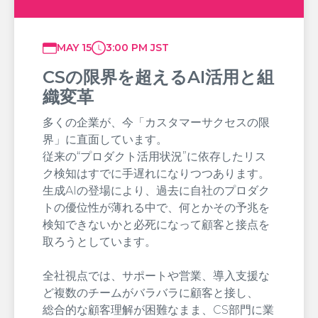
MAY 15
3:00 PM JST
CSの限界を超えるAI活用と組
織変革
多くの企業が、今「カスタマーサクセスの限
界」に直面しています。
従来の“プロダクト活用状況”に依存したリス
ク検知はすでに手遅れになりつつあります。
生成AIの登場により、過去に自社のプロダク
トの優位性が薄れる中で、何とかその予兆を
検知できないかと必死になって顧客と接点を
取ろうとしています。
全社視点では、サポートや営業、導入支援な
ど複数のチームがバラバラに顧客と接し、
総合的な顧客理解が困難なまま、CS部門に業