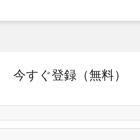
介する4つのTips
設計で経営の意思をCSMの行動に変える
客とのエンゲージメントを深め、価値を実証する唯一の方法
捉える - 経営とCS組織の意思決定の質とスピードを高める
Gen AIの活用 - 1-2年でCSMの生産性と質を劇的に向上
ススメです。
どSaaS企業の経営に携わる方
今すぐ登録（無料）
クセス部門の統括責任者
度の測定方法に興味がある方
ainsight株式会社 代表取締役社長
おり Gainsight株式会社 カスタマーサクセスディレクター