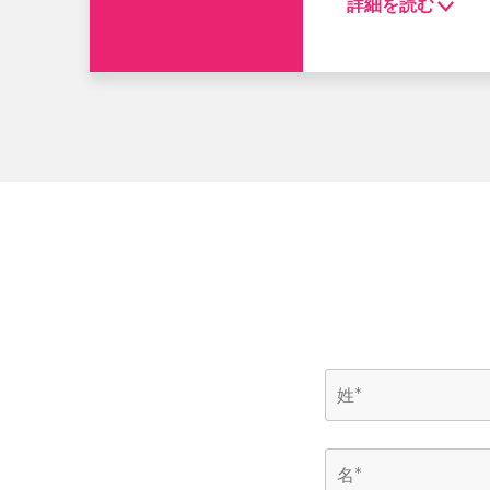
詳細を読む
セッション中にご紹
・インセンティブ
・EBR - 顧
・全てをデータで
・今から取り組める
このような方にオ
・CEO/CROな
・カスタマーサ
・CSの収益貢献
Speaker:
絹村 悠 G
Speaker:
和久井 か