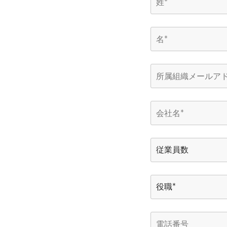
森 良樹 
Speaker:
水倉 智美
今すぐ登録（