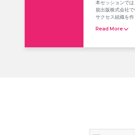
本セッションでは
規出版株式会社で
サクセス組織を作
Read More
セッション中にこ
新日本法規
新たにカス
Gainsi
このような方にオ
CS部門の
新たにCS
カスタマー
Speaker: